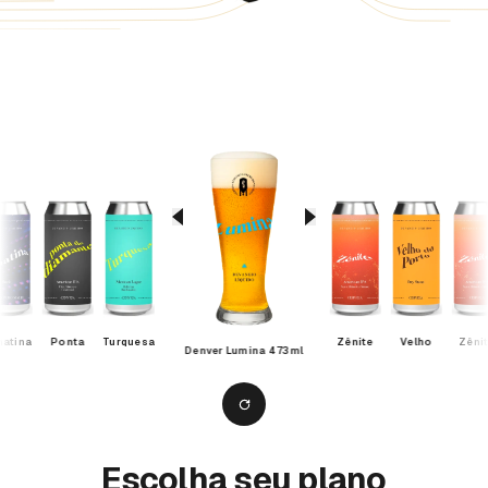
natina
Ponta
Turquesa
Zênite
Velho
Zêni
Denver Lumina 473ml
Escolha seu plano